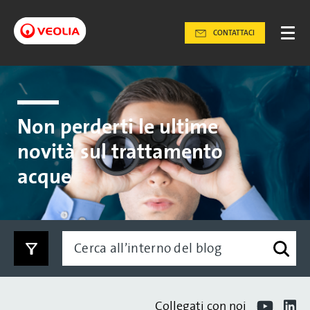
CONTATTACI
Non perderti le ultime
novità sul trattamento
acque
Collegati con noi