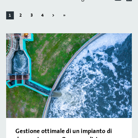
1
2
3
4
>
»
Gestione ottimale di un impianto di