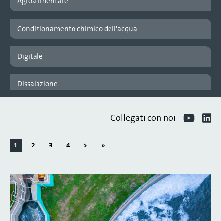
Agroalimentare
Condizionamento chimico dell'acqua
Digitale
Dissalazione
Expertise
Collegati con noi
Generico
1
2
3
4
>
»
Idrogeno verde
Industriale