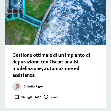
Laboratorio
Litio e altri metalli
Microelettronica
Municipale
Gestione ottimale di un impianto di
PFAS e trattamento dei microinquinanti
depurazione con Oscar: analisi,
modellazione, automazione ed
Pharma & cosmetics
assistenza
Produzione di energia
Di Anita Rigoni
Ricerca scientifica
29 luglio 2026
5 min